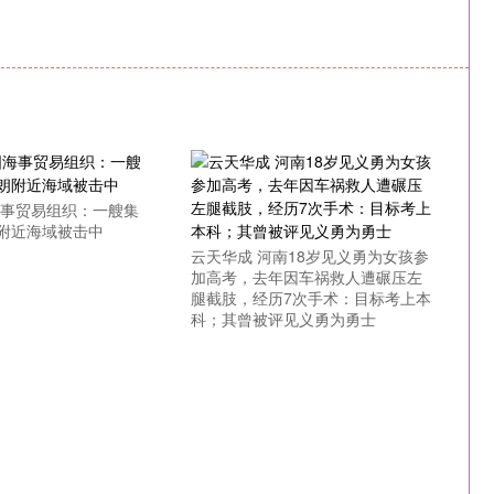
海事贸易组织：一艘集
附近海域被击中
云天华成 河南18岁见义勇为女孩参
加高考，去年因车祸救人遭碾压左
腿截肢，经历7次手术：目标考上本
科；其曾被评见义勇为勇士