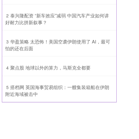
​泰兴隆配资 “新车效应”减弱 中国汽车产业如何讲
2
好耐力比拼新叙事？
​华盈策略 太恐怖！美国空袭伊朗使用了 AI，最可
3
怕的还在后面
​聚点股 地球以外的算力，马斯克全都要
4
​搭档网 英国海事贸易组织：一艘集装箱船在伊朗
5
附近海域被击中