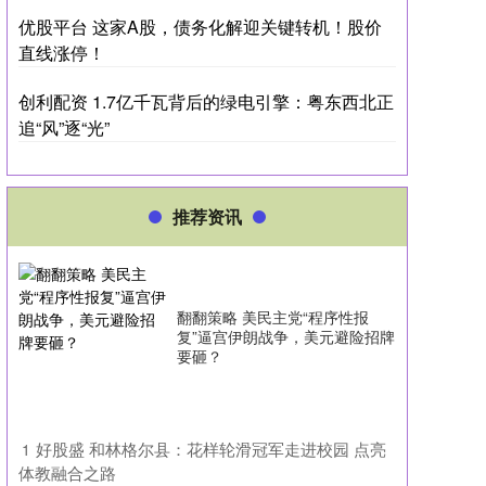
优股平台 这家A股，债务化解迎关键转机！股价
直线涨停！
创利配资 1.7亿千瓦背后的绿电引擎：粤东西北正
追“风”逐“光”
推荐资讯
翻翻策略 美民主党“程序性报
复”逼宫伊朗战争，美元避险招牌
要砸？
​好股盛 和林格尔县：花样轮滑冠军走进校园 点亮
1
体教融合之路