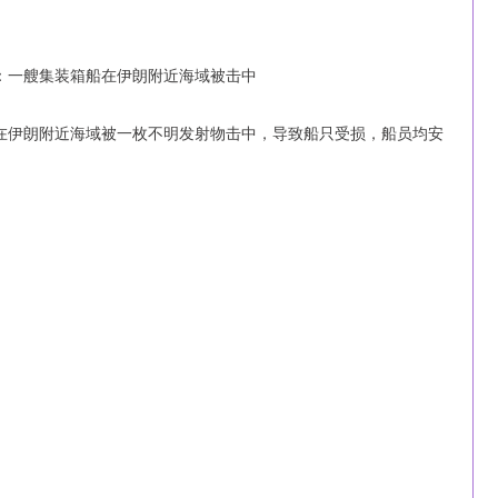
在伊朗附近海域被一枚不明发射物击中，导致船只受损，船员均安
北证50
1134.24
0.93%
11.37
1.01%