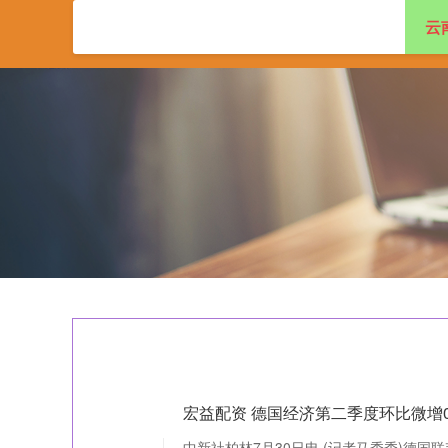
云
首页
创牛配资
中
宏益配资 德国经济第二季度环比微增0
中新社柏林7月30日电 (记者马秀秀)德国