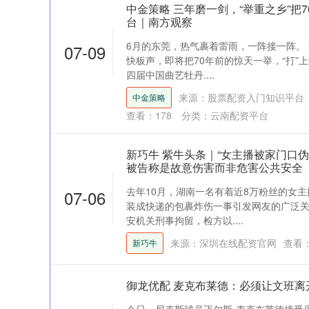
中金策略 三年磨一剑，“举重之乡”把7
台｜南方观察
6月的东莞，热气裹着雷雨，一阵接一阵。 
07-09
快板声，即将把70年前的惊天一举，“打”
四届中国曲艺牡丹....
来源：股票配资入门知识平台
中金策略
查看：
178
分类：
云南配资平台
新巧牛 紫牛头条｜“女主播被家门口
被告称是故意伤害而非危害公共安全
去年10月，湖南一名有着近8万粉丝的女
07-06
装成快递的包裹炸伤一事引发网友的广泛
安机关刑事拘留，检方以....
来源：深圳在线配资官网
查看
新巧牛
御龙优配 麦克布莱德：必须让文班离