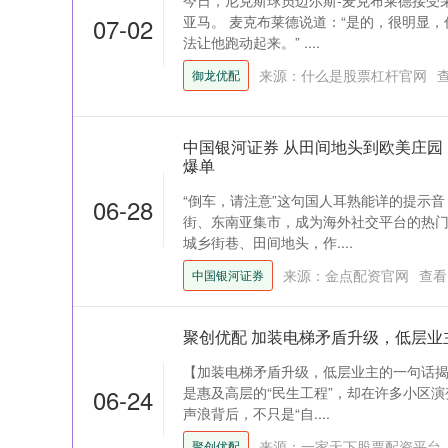
今日，尼克斯球员迈尔斯-麦克布莱德接受
07-02
亚马。 麦克布莱德说道：“是的，很明显
法让他跑动起来。” ....
来源：什么是股票杠杆官网
御龙优配
中国银河证券 从田间地头到欧美庄园
爆单
“倒车，请注意”这句国人耳熟能详的提示
06-28
街、东南亚集市，成为海外社交平台的热
城乡街巷、田间地头，作....
来源：金点配资官网
查看
中国银河证券
聚创优配 加装电梯矛盾升级，低层业
【加装电梯矛盾升级，低层业主的一句话
06-24
是惠及高层的“民生工程”，却在许多小区演
声浪背后，不只是“自....
来源：一家天下股票配资平台
聚创优配