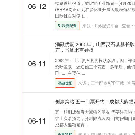
据路透社报道，赞比亚矿业部周一(4月20
06-12
(BHP.AX)正计划在赞比亚开展大规模铜
国际社会对该地....
来源：E路配资平台
查看：
51我要配资
涌融优配 2000年，山西灵石县县长
石，当地老百姓得
2000年，山西灵石县县长耿彦波，因工
06-11
欢呼雀跃，还送他三个花圈，多年后，他
已...... 主要信....
来源：三羊配资APP下载
查
涌融优配
创赢策略 五一门票开约！成都大熊猫
五一想到成都看大熊猫的朋友 需要注意啦 
06-11
线上实名预约，分时限流入园 目前假期门票已开
成都大熊猫繁育....
来源：腾思配资平台
查看：
7
创赢策略