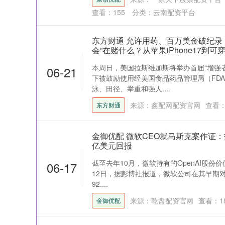
查看：
155
分类：
云南配资平台
东方财通 允许用药、百万美金破纪录
会”在赌什么？从苹果iPhone17到
本周日，美国拉斯维加斯将举办首届“增强者
06-21
下被鼓励使用经美国食品药品管理局（FD
泳、田径、举重和强人....
来源：鑫配网配资官网
查看
东方财通
金御优配 微软CEO就马斯克案作证：投
亿美元回报
截至去年10月，微软持有的OpenAI股份价
06-17
12日，据彭博社报道，微软公司在其早期对
92....
来源：乾盘配资官网
查看：
1
金御优配