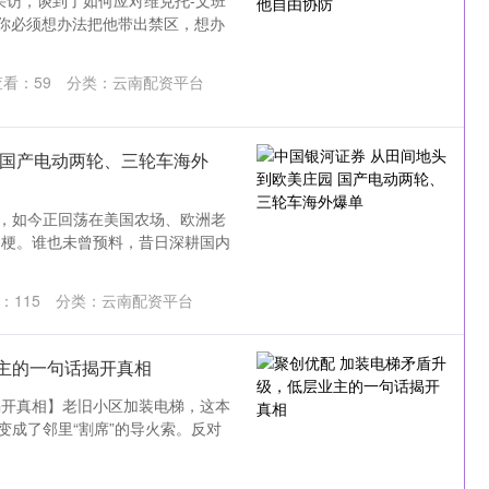
采访，谈到了如何应对维克托-文班
，你必须想办法把他带出禁区，想办
查看：
59
分类：
云南配资平台
 国产电动两轮、三轮车海外
音，如今正回荡在美国农场、欧洲老
门梗。谁也未曾预料，昔日深耕国内
：
115
分类：
云南配资平台
主的一句话揭开真相
揭开真相】老旧小区加装电梯，这本
变成了邻里“割席”的导火索。反对