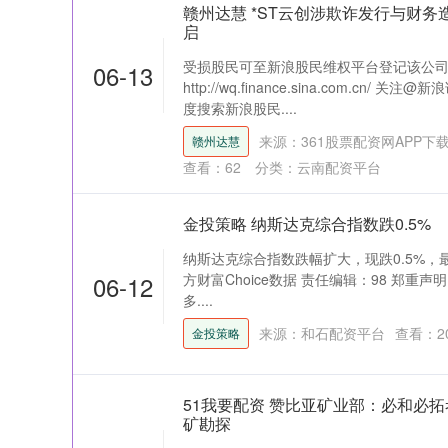
赣州达慧 *ST云创涉欺诈发行与财
启
受损股民可至新浪股民维权平台登记该公
06-13
http://wq.finance.sina.com.c
度搜索新浪股民....
来源：361股票配资网APP下
赣州达慧
查看：
62
分类：
云南配资平台
金投策略 纳斯达克综合指数跌0.5%
纳斯达克综合指数跌幅扩大，现跌0.5%，最新
06-12
方财富Choice数据 责任编辑：98 郑
多....
来源：和石配资平台
查看：
2
金投策略
51我要配资 赞比亚矿业部：必和必
矿勘探