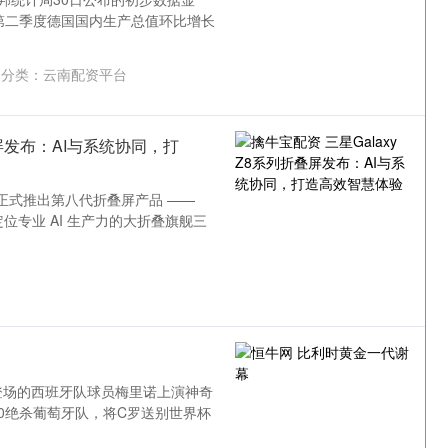
年第二季度德国国内生产总值环比增长
分类：
云南配资平台
叠屏发布：AI与系统协同，打
，正式推出第八代折叠屏产品 ——
：定位专业 AI 生产力的大折叠旗舰三
登场的西班牙队球员梅里诺上演神奇
0绝杀葡萄牙队，将C罗送别世界杯
指
14110.12
沪深300
4651
-34.08
-0.24%