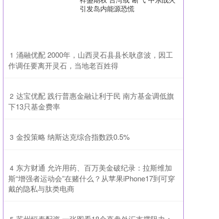
引发岛内能源恐慌
​涌融优配 2000年，山西灵石县县长耿彦波，因工
1
作调任要离开灵石，当地老百姓得
​达宝优配 践行普惠金融让利于民 南方基金调低旗
2
下13只基金费率
​金投策略 纳斯达克综合指数跌0.5%
3
​东方财通 允许用药、百万美金破纪录：拉斯维加
4
斯“增强者运动会”在赌什么？从苹果iPhone17到可穿
戴的隐私与肽类电商
​苏州恒泰配资 一张图看18个直盘外汇支撑阻力：