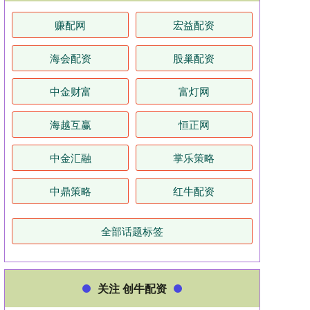
赚配网
宏益配资
海会配资
股巢配资
中金财富
富灯网
海越互赢
恒正网
中金汇融
掌乐策略
中鼎策略
红牛配资
全部话题标签
关注 创牛配资