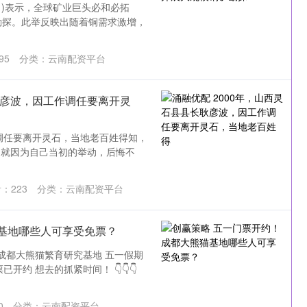
日)表示，全球矿业巨头必和必拓
矿勘探。此举反映出随着铜需求激增，
95
分类：
云南配资平台
耿彦波，因工作调任要离开灵
作调任要离开灵石，当地老百姓得知，
们就因为自己当初的举动，后悔不
看：
223
分类：
云南配资平台
基地哪些人可享受免票？
成都大熊猫繁育研究基地 五一假期
约 想去的抓紧时间！ 👇👇👇
0
分类：
云南配资平台