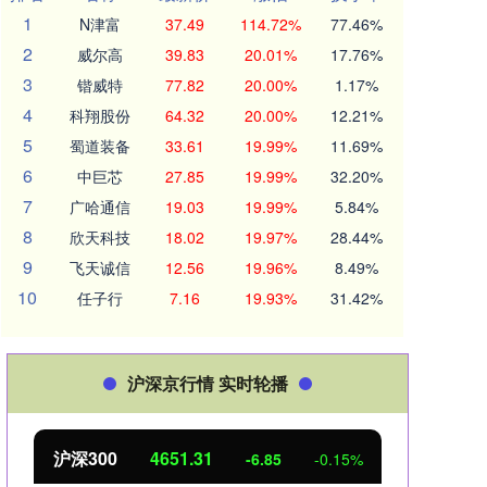
1
N津富
37.49
114.72%
77.46%
2
威尔高
39.83
20.01%
17.76%
3
锴威特
77.82
20.00%
1.17%
4
科翔股份
64.32
20.00%
12.21%
5
蜀道装备
33.61
19.99%
11.69%
6
中巨芯
27.85
19.99%
32.20%
7
广哈通信
19.03
19.99%
5.84%
8
欣天科技
18.02
19.97%
28.44%
9
飞天诚信
12.56
19.96%
8.49%
10
任子行
7.16
19.93%
31.42%
沪深京行情 实时轮播
.31
北证50
1122.88
-6.85
-0.15%
3.4