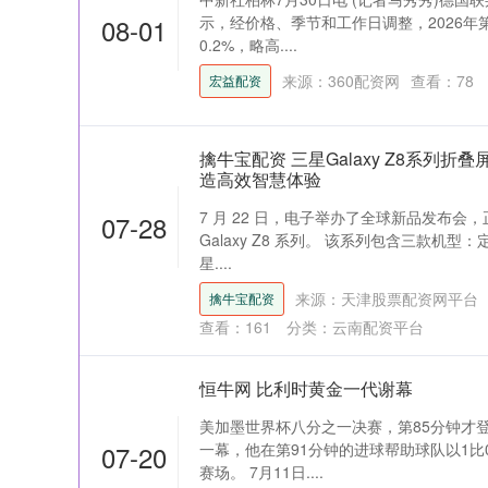
08-01
示，经价格、季节和工作日调整，2026
0.2%，略高....
来源：360配资网
查看：
78
宏益配资
擒牛宝配资 三星Galaxy Z8系列折
造高效智慧体验
7 月 22 日，电子举办了全球新品发布会
07-28
Galaxy Z8 系列。 该系列包含三款机型
星....
来源：天津股票配资网平台
擒牛宝配资
查看：
161
分类：
云南配资平台
恒牛网 比利时黄金一代谢幕
美加墨世界杯八分之一决赛，第85分钟才
07-20
一幕，他在第91分钟的进球帮助球队以1比
上证指数
3900.35
深证成
21.92
0.57%
赛场。 7月11日....