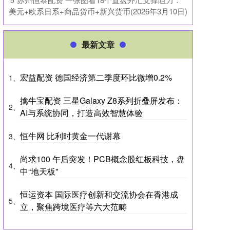
5
美元+欧系日系+商品货币+新兴货币(2026年3月10日)
最新文章
宏益配资 德国经济第二季度环比微增0.2%
1、
擒牛宝配资 三星Galaxy Z8系列折叠屏发布：
2、
AI与系统协同，打造高效智慧体验
恒牛网 比利时黄金一代谢幕
3、
尚求100 午后突发！PCB概念股红板科技，盘
4、
中“地天板”
恒运资本 国际医疗创新和交流协会在香港成
5、
立，聚焦跨境医疗等六大范畴