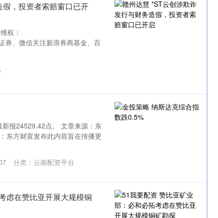
务造假，投资者索赔窗口已开
司维权：
n/ 关注@新浪证券、微信关注新浪券商基金、百
载
报24529.42点。 文章来源：东
重声明：东方财富发布此内容旨在传播更
07
分类：
云南配资平台
拓考虑在赞比亚开展大规模铜