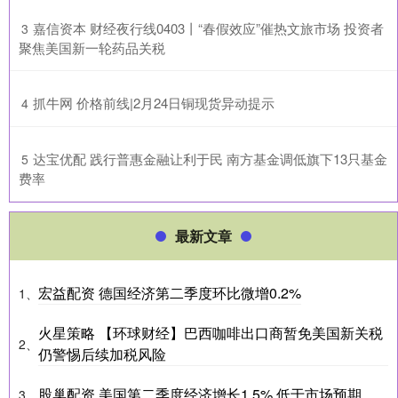
​嘉信资本 财经夜行线0403丨“春假效应”催热文旅市场 投资者
3
聚焦美国新一轮药品关税
​抓牛网 价格前线|2月24日铜现货异动提示
4
​达宝优配 践行普惠金融让利于民 南方基金调低旗下13只基金
5
费率
最新文章
宏益配资 德国经济第二季度环比微增0.2%
1、
火星策略 【环球财经】巴西咖啡出口商暂免美国新关税
2、
仍警惕后续加税风险
股巢配资 美国第二季度经济增长1.5% 低于市场预期
3、