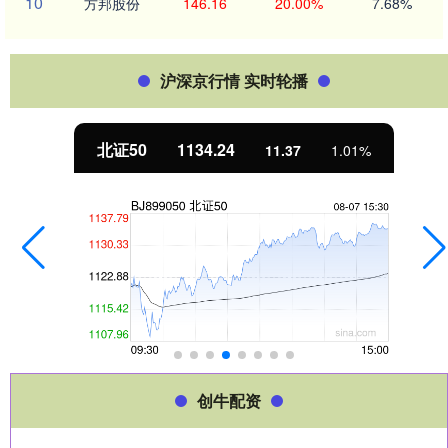
10
方邦股份
146.16
20.00%
7.68%
沪深京行情 实时轮播
北证50
1134.24
11.37
1.01%
创牛配资