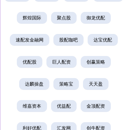
辉煌国际
聚点股
御龙优配
速配发金融网
股配咖吧
达宝优配
优配股
巨人配资
创赢策略
达麟操盘
策略宝
天天盈
维嘉资本
优益配
金顶配资
利好优配
汇发网
创牛配资