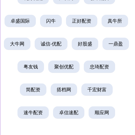
卓盛国际
闪牛
正好配资
真牛所
大牛网
诚信-优配
好股盛
一鼎盈
粤友钱
聚创优配
忠琦配资
简配资
搭档网
千宏财富
速牛配资
卓信速配
顺应网