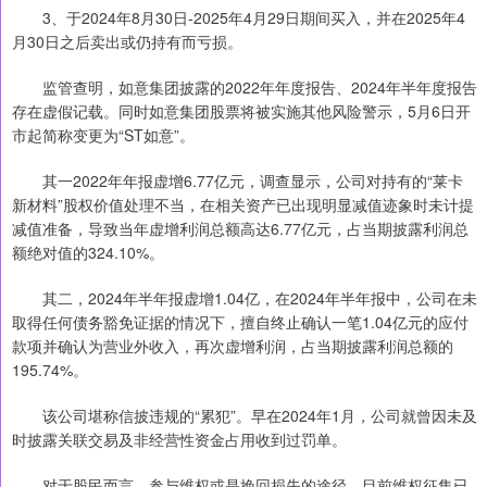
3、于2024年8月30日-2025年4月29日期间买入，并在2025年4
月30日之后卖出或仍持有而亏损。
监管查明，如意集团披露的2022年年度报告、2024年半年度报告
存在虚假记载。同时如意集团股票将被实施其他风险警示，5月6日开
市起简称变更为“ST如意”。
其一2022年年报虚增6.77亿元，调查显示，公司对持有的“莱卡
新材料”股权价值处理不当，在相关资产已出现明显减值迹象时未计提
减值准备，导致当年虚增利润总额高达6.77亿元，占当期披露利润总
额绝对值的324.10%。
其二，2024年半年报虚增1.04亿，在2024年半年报中，公司在未
取得任何债务豁免证据的情况下，擅自终止确认一笔1.04亿元的应付
款项并确认为营业外收入，再次虚增利润，占当期披露利润总额的
195.74%。
该公司堪称信披违规的“累犯”。早在2024年1月，公司就曾因未及
时披露关联交易及非经营性资金占用收到过罚单。
对于股民而言，参与维权或是挽回损失的途径，目前维权征集已