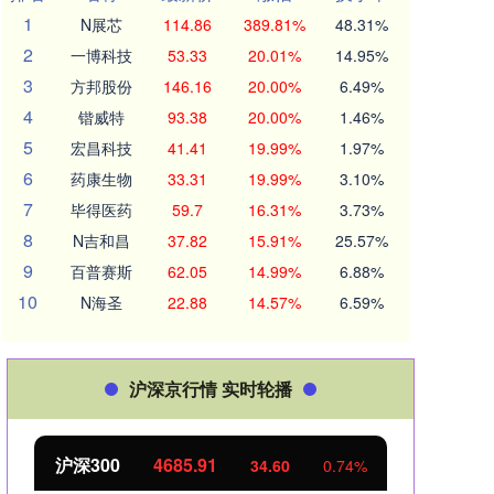
1
N展芯
114.86
389.81%
48.31%
2
一博科技
53.33
20.01%
14.95%
3
方邦股份
146.16
20.00%
6.49%
4
锴威特
93.38
20.00%
1.46%
5
宏昌科技
41.41
19.99%
1.97%
6
药康生物
33.31
19.99%
3.10%
7
毕得医药
59.7
16.31%
3.73%
8
N吉和昌
37.82
15.91%
25.57%
9
百普赛斯
62.05
14.99%
6.88%
10
N海圣
22.88
14.57%
6.59%
沪深京行情 实时轮播
沪深300
4685.91
北证
34.60
0.74%