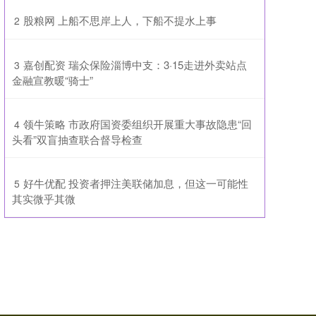
​股粮网 上船不思岸上人，下船不提水上事
2
​嘉创配资 瑞众保险淄博中支：3·15走进外卖站点
3
金融宣教暖“骑士”
​领牛策略 市政府国资委组织开展重大事故隐患“回
4
头看”双盲抽查联合督导检查
​好牛优配 投资者押注美联储加息，但这一可能性
5
其实微乎其微