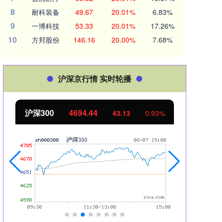
8
耐科装备
49.67
20.01%
6.83%
9
一博科技
53.33
20.01%
17.26%
10
方邦股份
146.16
20.00%
7.68%
沪深京行情 实时轮播
北证50
1134.24
创业
11.37
1.01%