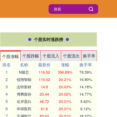
个股实时涨跌榜
个股跌幅
个股流入
个股流出
换手率
个股涨幅
排名
名称
最新价
涨幅
换手率
1
N展芯
116.52
396.89%
79.39%
2
锐翔智能
110.02
20.21%
16.80%
3
志特新材
14.8
20.03%
14.18%
4
博腾股份
20.44
20.02%
14.77%
5
近岸蛋白
46.72
20.01%
5.62%
6
毕得医药
61.6
20.01%
6.12%
7
五洲医疗
83.62
20.01%
18.37%