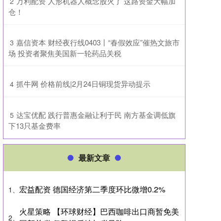
​万利配资 人形机器人概念股火了 这路资金大幅加
2
仓！
​嘉信资本 财经夜行线0403丨“春假效应”催热文旅市
3
场 投资者聚焦美国新一轮药品关税
​抓牛网 价格前线|2月24日铜现货异动提示
4
​达宝优配 践行普惠金融让利于民 南方基金调低旗
5
下13只基金费率
最新文章
宏益配资 德国经济第二季度环比微增0.2%
1、
火星策略 【环球财经】巴西咖啡出口商暂免美
2、