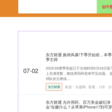
创牛
首页
创牛配资
东方财通 换帅风暴!下季开始前，本
季主帅
2025/26赛季英超已于当地时间5月24
07-02
上充满变数，教练席同样迎来罕见动荡。 据
球队的主教练....
来源：兴盛网
查看：
128
分
东方财通
东方财通 允许用药、百万美金破纪录
会”在赌什么？从苹果iPhone17到