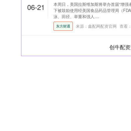
本周日，美国拉斯维加斯将举办首届“增强者
06-21
下被鼓励使用经美国食品药品管理局（FD
泳、田径、举重和强人....
来源：鑫配网配资官网
查看
东方财通
创牛配资
深证成指
14311.01
39.68
1.02%
200.89