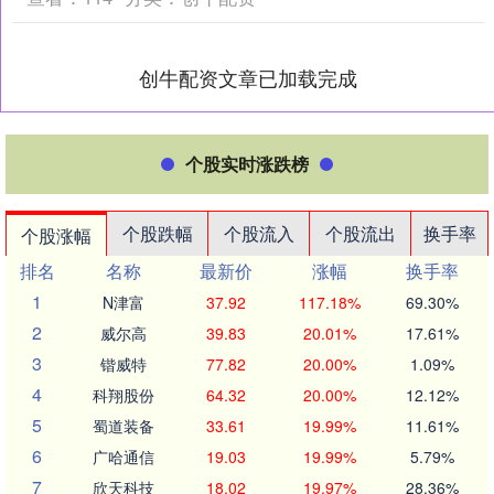
创牛配资文章已加载完成
个股实时涨跌榜
个股跌幅
个股流入
个股流出
换手率
个股涨幅
排名
名称
最新价
涨幅
换手率
1
N津富
37.92
117.18%
69.30%
2
威尔高
39.83
20.01%
17.61%
3
锴威特
77.82
20.00%
1.09%
4
科翔股份
64.32
20.00%
12.12%
5
蜀道装备
33.61
19.99%
11.61%
6
广哈通信
19.03
19.99%
5.79%
7
欣天科技
18.02
19.97%
28.36%