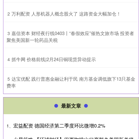
​万利配资 人形机器人概念股火了 这路资金大幅加仓！
2
​嘉信资本 财经夜行线0403丨“春假效应”催热文旅市场 投资者
3
聚焦美国新一轮药品关税
​抓牛网 价格前线|2月24日铜现货异动提示
4
​达宝优配 践行普惠金融让利于民 南方基金调低旗下13只基金
5
费率
最新文章
宏益配资 德国经济第二季度环比微增0.2%
1、