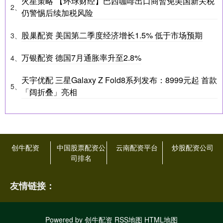
火星策略 【环球财经】巴西咖啡出口商暂免美国新关税
2、
仍警惕后续加税风险
股巢配资 美国第二季度经济增长1.5% 低于市场预期
3、
万银配资 德国7月通胀率升至2.8%
4、
天宇优配 三星Galaxy Z Fold8系列发布：8999元起 首款
5、
「阔折叠」亮相
创牛配资
中国股票配资公
云南配资平台
炒股配资公司
司排名
友情链接：
Powered by
创牛配资
RSS地图
HTML地图