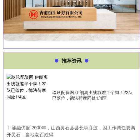
推荐资讯
玖玖配资网 伊朗离出线就差半个脚！22队
已落位，德法荷摩同处1/4区
​涌融优配 2000年，山西灵石县县长耿彦波，因工作调任要离
1
开灵石，当地老百姓得