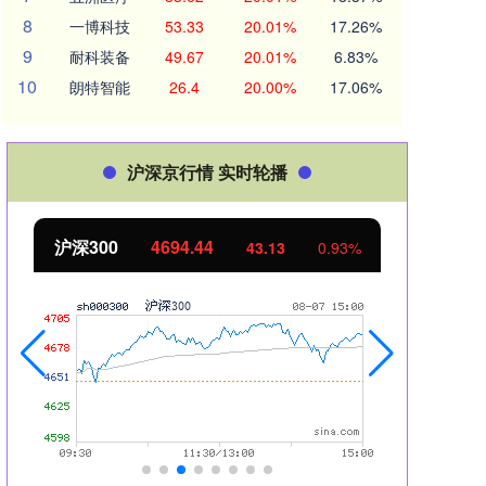
8
一博科技
53.33
20.01%
17.26%
9
耐科装备
49.67
20.01%
6.83%
10
朗特智能
26.4
20.00%
17.06%
沪深京行情 实时轮播
北证50
1134.24
创业
11.37
1.01%