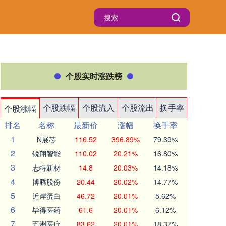
个股实时涨跌榜
个股跌幅
个股流入
个股流出
换手率
个股涨幅
排名
名称
最新价
涨幅
换手率
1
N展芯
116.52
396.89%
79.39%
2
锐翔智能
110.02
20.21%
16.80%
3
志特新材
14.8
20.03%
14.18%
4
博腾股份
20.44
20.02%
14.77%
5
近岸蛋白
46.72
20.01%
5.62%
6
毕得医药
61.6
20.01%
6.12%
7
五洲医疗
83.62
20.01%
18.37%