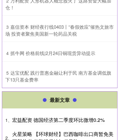
​万利配资 人形机器人概念股火了 这路资金大幅加
2
仓！
​嘉信资本 财经夜行线0403丨“春假效应”催热文旅市
3
场 投资者聚焦美国新一轮药品关税
​抓牛网 价格前线|2月24日铜现货异动提示
4
​达宝优配 践行普惠金融让利于民 南方基金调低旗
5
下13只基金费率
最新文章
宏益配资 德国经济第二季度环比微增0.2%
1、
火星策略 【环球财经】巴西咖啡出口商暂免美
2、