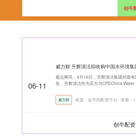
创牛
首页
创牛配资
威力财 升辉清洁拟收购中国水环境集
观点网讯：4月16日，升辉清洁集团控股有
06-11
告，升辉清洁作为买方与CPEChina Water Inves
来源：金手指配资平台
查看：
1
威力财
创牛配资