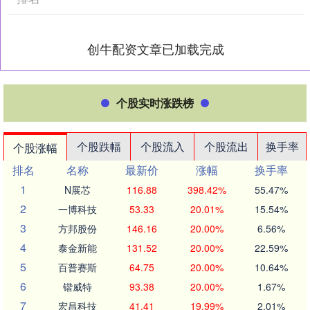
创牛配资文章已加载完成
个股实时涨跌榜
个股跌幅
个股流入
个股流出
换手率
个股涨幅
排名
名称
最新价
涨幅
换手率
1
N展芯
116.88
398.42%
55.47%
2
一博科技
53.33
20.01%
15.54%
3
方邦股份
146.16
20.00%
6.56%
4
泰金新能
131.52
20.00%
22.59%
5
百普赛斯
64.75
20.00%
10.64%
6
锴威特
93.38
20.00%
1.67%
7
宏昌科技
41.41
19.99%
2.01%