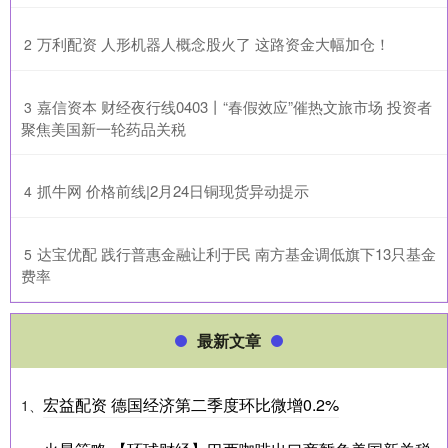
​万利配资 人形机器人概念股火了 这路资金大幅加仓！
2
​嘉信资本 财经夜行线0403丨“春假效应”催热文旅市场 投资者
3
聚焦美国新一轮药品关税
​抓牛网 价格前线|2月24日铜现货异动提示
4
​达宝优配 践行普惠金融让利于民 南方基金调低旗下13只基金
5
费率
最新文章
宏益配资 德国经济第二季度环比微增0.2%
1、