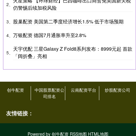
火星策略 【环球财经】巴西咖啡出口商暂免美国新关税
2、
仍警惕后续加税风险
股巢配资 美国第二季度经济增长1.5% 低于市场预期
3、
万银配资 德国7月通胀率升至2.8%
4、
天宇优配 三星Galaxy Z Fold8系列发布：8999元起 首款
5、
「阔折叠」亮相
创牛配资
中国股票配资公
云南配资平台
炒股配资公司
司排名
友情链接：
Powered by
创牛配资
RSS地图
HTML地图