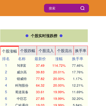
个股实时涨跌榜
个股跌幅
个股流入
个股流出
换手率
个股涨幅
排名
名称
最新价
涨幅
换手率
1
N津富
37.49
114.72%
77.46%
2
威尔高
39.83
20.01%
17.76%
3
锴威特
77.82
20.00%
1.17%
4
科翔股份
64.32
20.00%
12.21%
5
蜀道装备
33.61
19.99%
11.69%
6
中巨芯
27.85
19.99%
32.20%
7
广哈通信
19.03
19.99%
5.84%