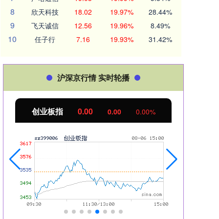
8
欣天科技
18.02
19.97%
28.44%
9
飞天诚信
12.56
19.96%
8.49%
10
任子行
7.16
19.93%
31.42%
沪深京行情 实时轮播
创业板指
0.00
基
0.00
0.00%