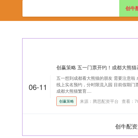
创牛
首页
创牛配资
创赢策略 五一门票开约！成都大熊猫
五一想到成都看大熊猫的朋友 需要注意啦 
06-11
线上实名预约，分时限流入园 目前假期门票已开
成都大熊猫繁育....
来源：腾思配资平台
查看：
7
创赢策略
创牛配资