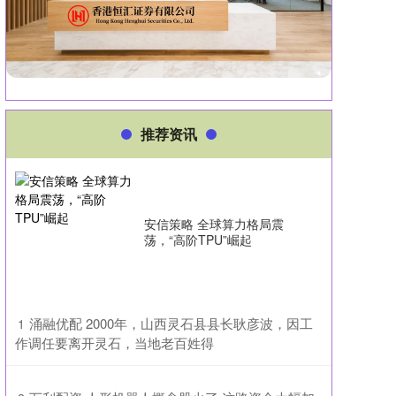
推荐资讯
安信策略 全球算力格局震
荡，“高阶TPU”崛起
​涌融优配 2000年，山西灵石县县长耿彦波，因工
1
作调任要离开灵石，当地老百姓得