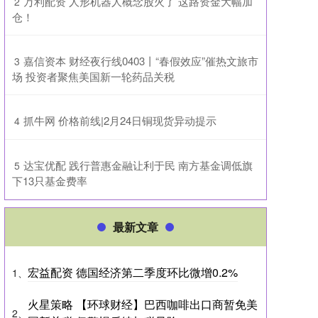
​万利配资 人形机器人概念股火了 这路资金大幅加
2
仓！
​嘉信资本 财经夜行线0403丨“春假效应”催热文旅市
3
场 投资者聚焦美国新一轮药品关税
​抓牛网 价格前线|2月24日铜现货异动提示
4
​达宝优配 践行普惠金融让利于民 南方基金调低旗
5
下13只基金费率
最新文章
宏益配资 德国经济第二季度环比微增0.2%
1、
火星策略 【环球财经】巴西咖啡出口商暂免美
2、