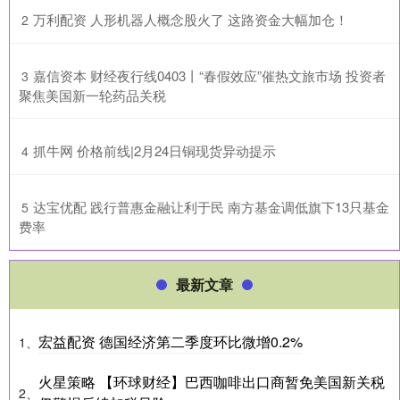
​万利配资 人形机器人概念股火了 这路资金大幅加仓！
2
​嘉信资本 财经夜行线0403丨“春假效应”催热文旅市场 投资者
3
聚焦美国新一轮药品关税
​抓牛网 价格前线|2月24日铜现货异动提示
4
​达宝优配 践行普惠金融让利于民 南方基金调低旗下13只基金
5
费率
最新文章
宏益配资 德国经济第二季度环比微增0.2%
1、
火星策略 【环球财经】巴西咖啡出口商暂免美国新关税
2、