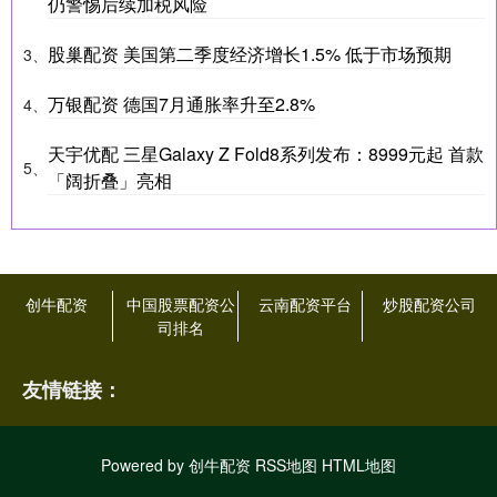
仍警惕后续加税风险
股巢配资 美国第二季度经济增长1.5% 低于市场预期
3、
万银配资 德国7月通胀率升至2.8%
4、
天宇优配 三星Galaxy Z Fold8系列发布：8999元起 首款
5、
「阔折叠」亮相
创牛配资
中国股票配资公
云南配资平台
炒股配资公司
司排名
友情链接：
Powered by
创牛配资
RSS地图
HTML地图